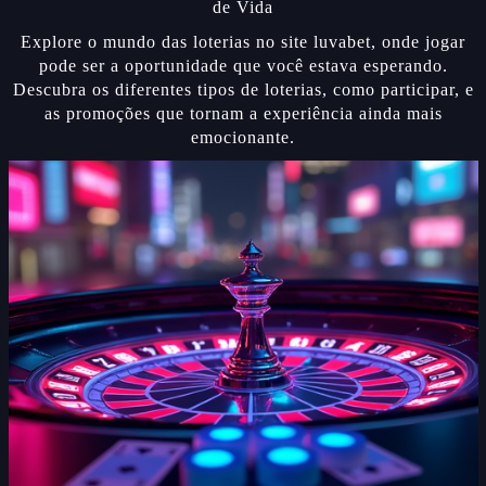
de Vida
Explore o mundo das loterias no site luvabet, onde jogar
pode ser a oportunidade que você estava esperando.
Descubra os diferentes tipos de loterias, como participar, e
as promoções que tornam a experiência ainda mais
emocionante.