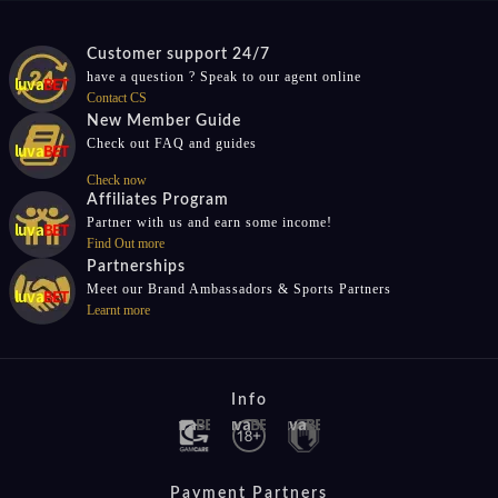
Customer support 24/7
have a question ? Speak to our agent online
Contact CS
New Member Guide
Check out FAQ and guides
Check now
Affiliates Program
Partner with us and earn some income!
Find Out more
Partnerships
Meet our Brand Ambassadors & Sports Partners
Learnt more
Info
Payment Partners