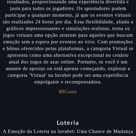
resultados, proporcionando uma experiência divertida e
justa para todos os jogadores. Os apostadores podem
participar a qualquer momento, já que os eventos virtuais
são realizados 24 horas por dia. Essa flexibilidade, aliada a
gráficos impressionantes e simulações realistas, torna os
jogos virtuais uma opção atraente para aqueles que buscam
emoção sem a espera por eventos ao vivo. Com promoções
e bônus oferecidos pelas plataformas, a categoria Virtual se
apresenta como uma alternativa excepcional no cenário
atual dos jogos de azar online. Portanto, se você é um
amante de apostas ou está apenas começando, explorar a
categoria 'Virtual' na luvabet pode ser uma experiência
empolgante e recompensadora.
80Game
Loteria
A Emoção da Loteria na luvabet: Uma Chance de Mudança