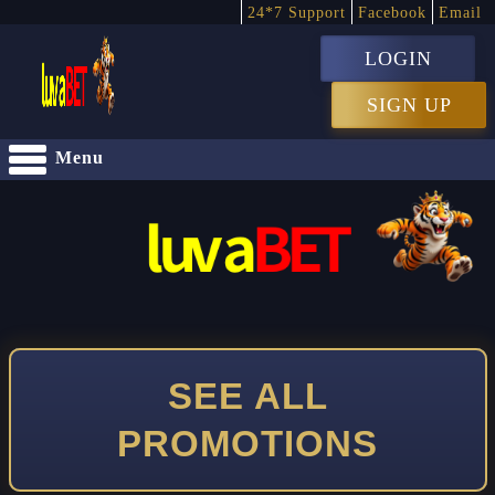
24*7 Support
Facebook
Email
LOGIN
SIGN UP
Menu
SEE ALL
PROMOTIONS