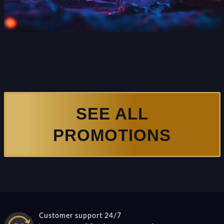
SEE ALL
PROMOTIONS
Customer support 24/7