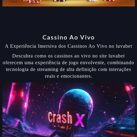
Cassino Ao Vivo
A Experiência Imersiva dos Cassinos Ao Vivo no luvabet
Descubra como os cassinos ao vivo no site luvabet
oferecem uma experiência de jogo envolvente, combinando
tecnologia de streaming de alta definição com interações
reais e emocionantes.