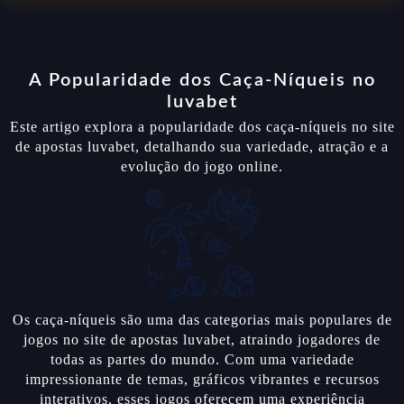
A Popularidade dos Caça-Níqueis no
luvabet
Este artigo explora a popularidade dos caça-níqueis no site
de apostas luvabet, detalhando sua variedade, atração e a
evolução do jogo online.
Os caça-níqueis são uma das categorias mais populares de
jogos no site de apostas luvabet, atraindo jogadores de
todas as partes do mundo. Com uma variedade
impressionante de temas, gráficos vibrantes e recursos
interativos, esses jogos oferecem uma experiência