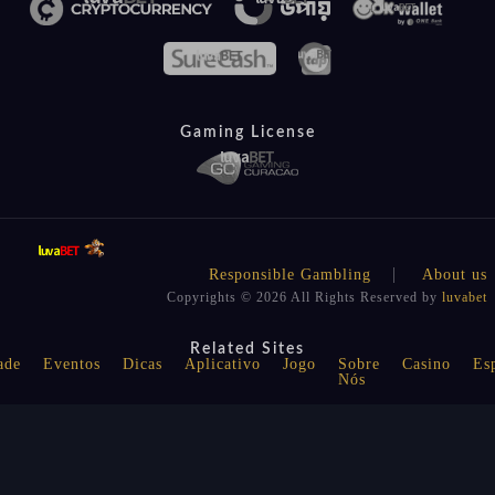
Gaming License
Responsible Gambling
About us
Copyrights © 2026 All Rights Reserved by
luvabet
Related Sites
ade
Eventos
Dicas
Aplicativo
Jogo
Sobre
Casino
Es
Nós