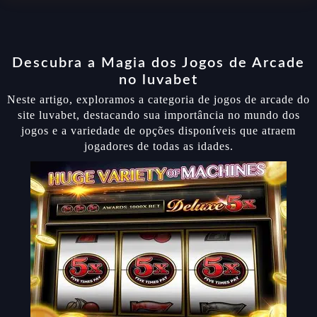
Descubra a Magia dos Jogos de Arcade
no luvabet
Neste artigo, exploramos a categoria de jogos de arcade do
site luvabet, destacando sua importância no mundo dos
jogos e a variedade de opções disponíveis que atraem
jogadores de todas as idades.