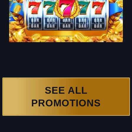
SEE ALL
PROMOTIONS