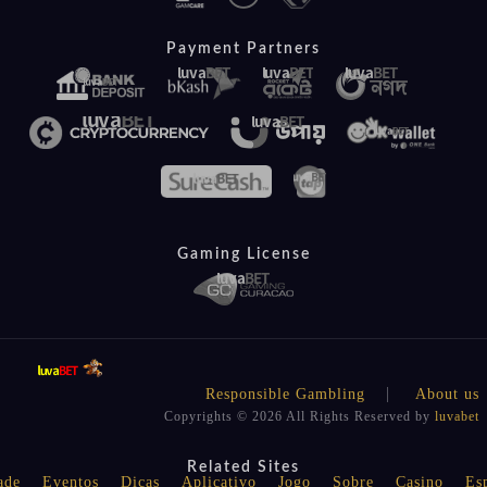
Payment Partners
Gaming License
Responsible Gambling
About us
Copyrights © 2026 All Rights Reserved by
luvabet
Related Sites
ade
Eventos
Dicas
Aplicativo
Jogo
Sobre
Casino
Es