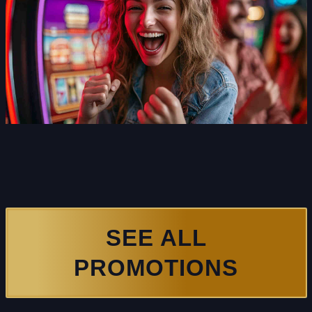
SEE ALL
PROMOTIONS