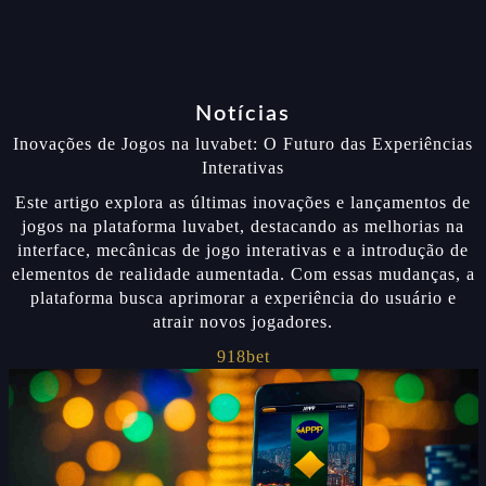
Notícias
Inovações de Jogos na luvabet: O Futuro das Experiências
Interativas
Este artigo explora as últimas inovações e lançamentos de
jogos na plataforma luvabet, destacando as melhorias na
interface, mecânicas de jogo interativas e a introdução de
elementos de realidade aumentada. Com essas mudanças, a
plataforma busca aprimorar a experiência do usuário e
atrair novos jogadores.
918bet