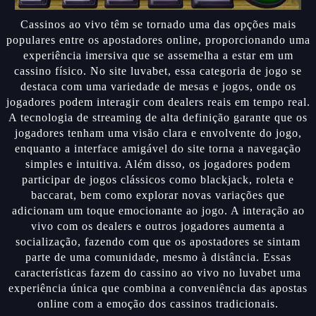
Cassinos ao vivo têm se tornado uma das opções mais
populares entre os apostadores online, proporcionando uma
experiência imersiva que se assemelha a estar em um
cassino físico. No site luvabet, essa categoria de jogo se
destaca com uma variedade de mesas e jogos, onde os
jogadores podem interagir com dealers reais em tempo real.
A tecnologia de streaming de alta definição garante que os
jogadores tenham uma visão clara e envolvente do jogo,
enquanto a interface amigável do site torna a navegação
simples e intuitiva. Além disso, os jogadores podem
participar de jogos clássicos como blackjack, roleta e
baccarat, bem como explorar novas variações que
adicionam um toque emocionante ao jogo. A interação ao
vivo com os dealers e outros jogadores aumenta a
socialização, fazendo com que os apostadores se sintam
parte de uma comunidade, mesmo à distância. Essas
características fazem do cassino ao vivo no luvabet uma
experiência única que combina a conveniência das apostas
online com a emoção dos cassinos tradicionais.