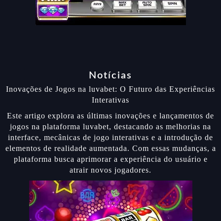
Notícias
Inovações de Jogos na luvabet: O Futuro das Experiências
Interativas
Este artigo explora as últimas inovações e lançamentos de
jogos na plataforma luvabet, destacando as melhorias na
interface, mecânicas de jogo interativas e a introdução de
elementos de realidade aumentada. Com essas mudanças, a
plataforma busca aprimorar a experiência do usuário e
atrair novos jogadores.