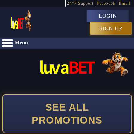
24*7 Support
Facebook
Email
LOGIN
SIGN UP
Menu
SEE ALL
PROMOTIONS