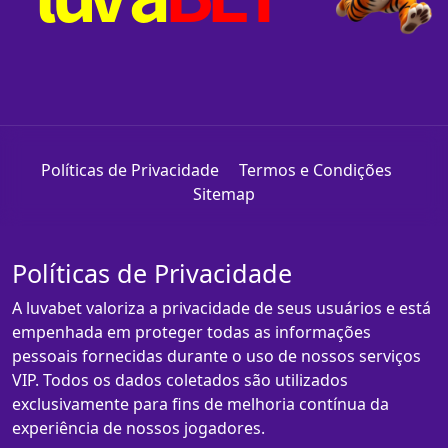
Políticas de Privacidade
Termos e Condições
Sitemap
Políticas de Privacidade
A luvabet valoriza a privacidade de seus usuários e está
empenhada em proteger todas as informações
pessoais fornecidas durante o uso de nossos serviços
VIP. Todos os dados coletados são utilizados
exclusivamente para fins de melhoria contínua da
experiência de nossos jogadores.