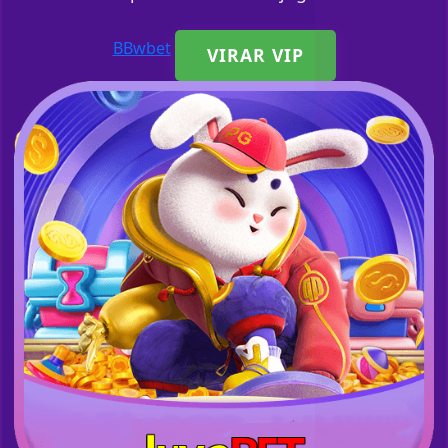
BBwbet
VIRAR VIP