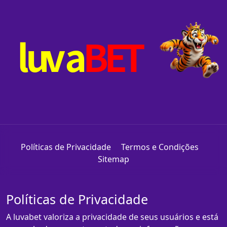
Políticas de Privacidade
Termos e Condições
Sitemap
Políticas de Privacidade
A luvabet valoriza a privacidade de seus usuários e está