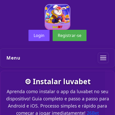
Login
Registrar-se
Menu
⚙️ Instalar luvabet
Aprenda como instalar o app da luvabet no seu
dispositivo! Guia completo e passo a passo para
Android e iOS. Processo simples e rápido para
começar a jogar imediatamente!
26Bet