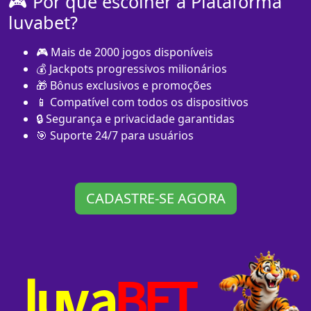
🎮 Por que escolher a Plataforma
luvabet?
🎮 Mais de 2000 jogos disponíveis
💰 Jackpots progressivos milionários
🎁 Bônus exclusivos e promoções
📱 Compatível com todos os dispositivos
🔒 Segurança e privacidade garantidas
🎯 Suporte 24/7 para usuários
CADASTRE-SE AGORA