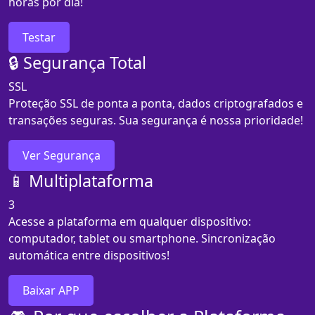
horas por dia!
Testar
🔒 Segurança Total
SSL
Proteção SSL de ponta a ponta, dados criptografados e
transações seguras. Sua segurança é nossa prioridade!
Ver Segurança
📱 Multiplataforma
3
Acesse a plataforma em qualquer dispositivo:
computador, tablet ou smartphone. Sincronização
automática entre dispositivos!
Baixar APP