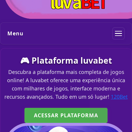
Menu
🎮 Plataforma luvabet
Descubra a plataforma mais completa de jogos
online! A luvabet oferece uma experiência única
com milhares de jogos, interface moderna e
recursos avançados. Tudo em um só lugar!
120Bet
ACESSAR PLATAFORMA