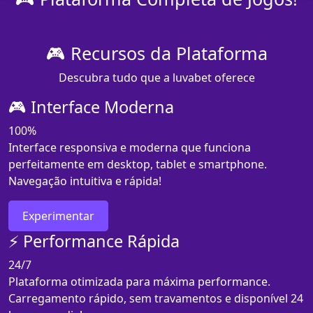
🎮 Recursos da Plataforma
Descubra tudo que a luvabet oferece
🎮 Interface Moderna
100%
Interface responsiva e moderna que funciona
perfeitamente em desktop, tablet e smartphone.
Navegação intuitiva e rápida!
Experimentar
⚡ Performance Rápida
24/7
Plataforma otimizada para máxima performance.
Carregamento rápido, sem travamentos e disponível 24