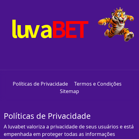
Políticas de Privacidade
Termos e Condições
Sitemap
Políticas de Privacidade
A luvabet valoriza a privacidade de seus usuários e está
empenhada em proteger todas as informações