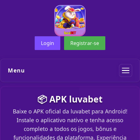
Login
Registrar-se
Menu
📦 APK luvabet
Baixe o APK oficial da luvabet para Android!
Instale o aplicativo nativo e tenha acesso
completo a todos os jogos, bônus e
funcionalidades da plataforma. Experiência