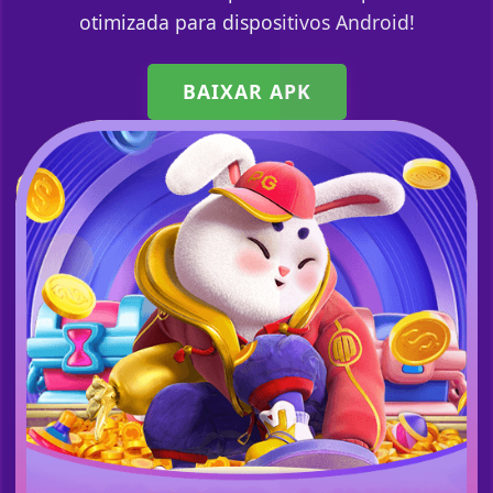
otimizada para dispositivos Android!
BAIXAR APK