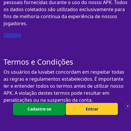
pessoais fornecidas durante o uso do nosso APK. Todos
os dados coletados são utilizados exclusivamente para
fins de melhoria contínua da experiência de nossos
jogadores.
5888Bet
Termos e Condições
Os usuários da luvabet concordam em respeitar todas
as regras e regulamentos estabelecidos. É importante
ler e entender todos os termos antes de utilizar nosso
APK. A violação destes termos pode resultar em
penalizações ou na suspensão da conta.
X
Cadastre-se
Entrar