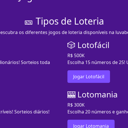
🎫 Tipos de Loteria
escubra os diferentes jogos de loteria disponíveis na luvab
🎲 Lotofácil
R$ 500K
ionários! Sorteios toda
Escolha 15 números de 25! U
Jogar Lotofácil
🎰 Lotomania
R$ 300K
veis! Sorteios diários!
Escolha 20 números e ganhe
Jogar Lotomania