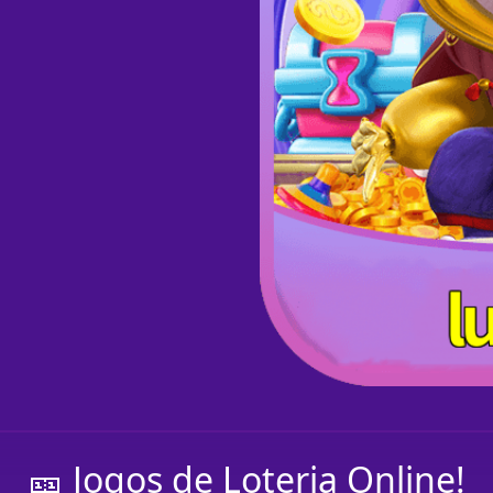
🎫 Jogos de Loteria Online!