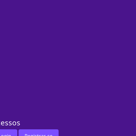
cessos