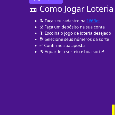
🎫 Como Jogar Loteria
📝 Faça seu cadastro na
166Bet
💰 Faça um depósito na sua conta
🎯 Escolha o jogo de loteria desejado
🔢 Selecione seus números da sorte
✅ Confirme sua aposta
🎁 Aguarde o sorteio e boa sorte!