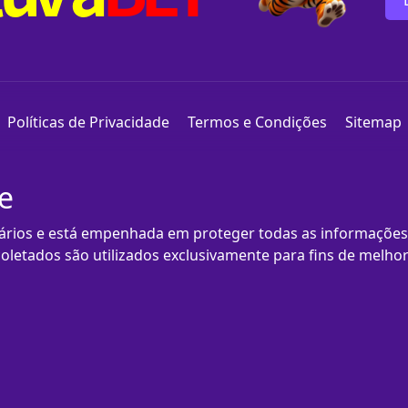
Políticas de Privacidade
Termos e Condições
Sitemap
de
suários e está empenhada em proteger todas as informações
coletados são utilizados exclusivamente para fins de melho