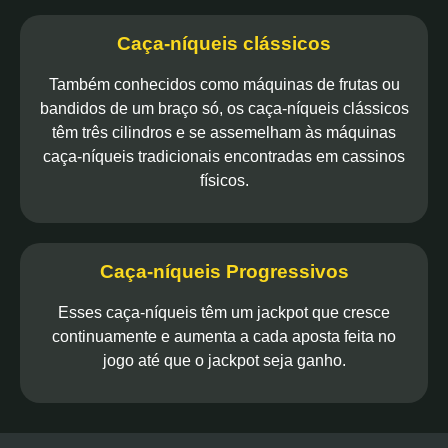
Caça-níqueis clássicos
Também conhecidos como máquinas de frutas ou
bandidos de um braço só, os caça-níqueis clássicos
têm três cilindros e se assemelham às máquinas
caça-níqueis tradicionais encontradas em cassinos
físicos.
Caça-níqueis Progressivos
Esses caça-níqueis têm um jackpot que cresce
continuamente e aumenta a cada aposta feita no
jogo até que o jackpot seja ganho.