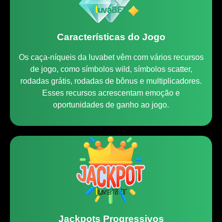
Características do Jogo
Os caça-níqueis da luvabet vêm com vários recursos
de jogo, como símbolos wild, símbolos scatter,
rodadas grátis, rodadas de bônus e multiplicadores.
Esses recursos acrescentam emoção e
oportunidades de ganho ao jogo.
Jackpots Progressivos