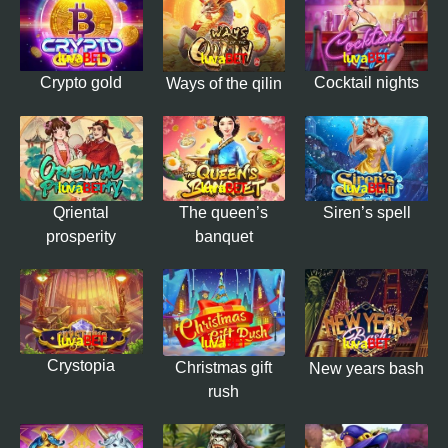
Crypto gold
Cocktail nights
Ways of the qilin
The queen’s
Siren’s spell
Qriental
banquet
prosperity
Crystopia
Christmas gift
New years bash
rush