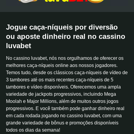
Jogue caça-níqueis por diversão
ou aposte dinheiro real no cassino
luvabet
No cassino luvabet, nós nos orgulhamos de oferecer os
melhores caça-níqueis online aos nossos jogadores.
Temos tudo, desde os clássicos caça-níqueis de vídeo de
3 tambores até os mais recentes caça-níqueis de 5
tambores e vídeo disponíveis. Oferecemos uma ampla
variedade de jackpots progressivos, incluindo Mega
Moolah e Major Millions, além de muitos outros jogos
progressivos. E você também pode ganhar dinheiro real
em cada rodada jogando no cassino luvabet, com uma
grande variedade de bônus e promoções disponíveis
todos os dias da semana!