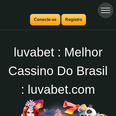
Conecte-se
Registro
luvabet : Melhor
Cassino Do Brasil
: luvabet.com