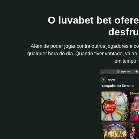
O luvabet bet ofer
desfru
Além de poder jogar contra outros jogadores e co
qualquer hora do dia. Quando tiver vontade, vá ao
em tempo r