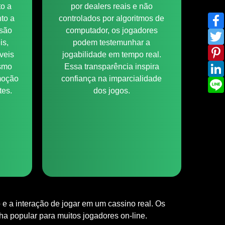
to a
por dealers reais e não
nto a
controlados por algoritmos de
 são
computador, os jogadores
is,
podem testemunhar a
veis
jogabilidade em tempo real.
esmo
Essa transparência inspira
moção
confiança na imparcialidade
tes.
dos jogos.
e a interação de jogar em um cassino real. Os
a popular para muitos jogadores on-line.