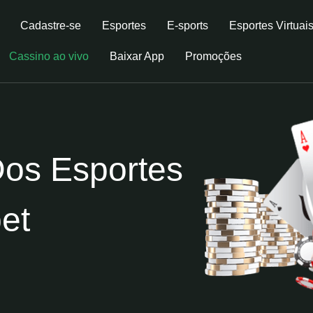
Cadastre-se
Esportes
E-sports
Esportes Virtuai
Cassino ao vivo
Baixar App
Promoções
os Esportes
bet