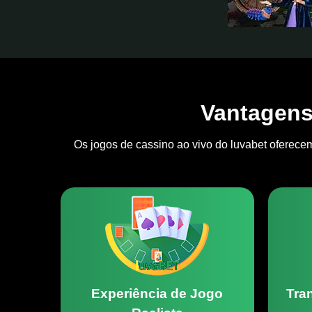
Vantagens 
Os jogos de cassino ao vivo do luvabet oferece
Experiência de Jogo
Tra