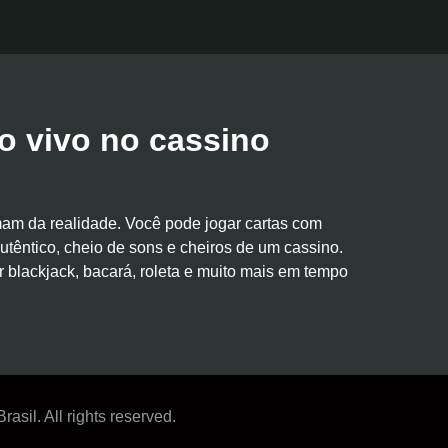
o vivo no cassino
mam da realidade. Você pode jogar cartas com
têntico, cheio de sons e cheiros de um cassino.
 blackjack, bacará, roleta e muito mais em tempo
asil. All rights reserved.