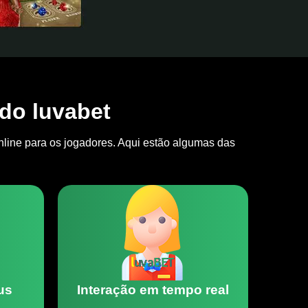
 do luvabet
nline para os jogadores. Aqui estão algumas das
us
Interação em tempo real