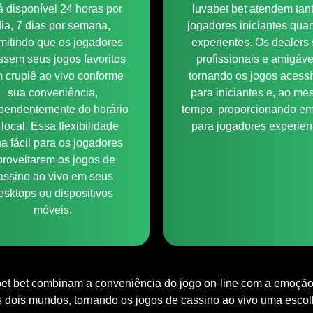
á disponível 24 horas por
luvabet bet atendem tan
ia, 7 dias por semana,
jogadores iniciantes qua
mitindo que os jogadores
experientes. Os dealers
ssem seus jogos favoritos
profissionais e amigáve
 crupiê ao vivo conforme
tornando os jogos acessí
sua conveniência,
para iniciantes e, ao m
pendentemente do horário
tempo, proporcionando e
 local. Essa flexibilidade
para jogadores experien
na fácil para os jogadores
proveitarem os jogos de
assino ao vivo em seus
esktops ou dispositivos
móveis.
abet bet combinam a conveniência do jogo on-line com a emoção 
 dois mundos, tornando os jogos de cassino ao vivo uma escolh