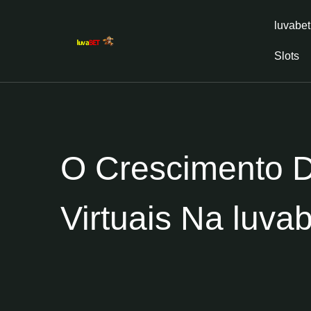
luvabet
Slots
O Crescimento D
Virtuais Na luva