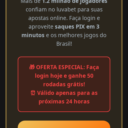
Mais de
1.2 milhão de jogadores
confiam no luvabet para suas
apostas online. Faça login e
aproveite
saques PIX em 3
minutos
e os melhores jogos do
Brasil!
🎁 OFERTA ESPECIAL: Faça
login hoje e ganhe 50
rodadas grátis!
⏰ Válido apenas para as
próximas 24 horas