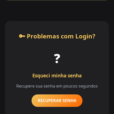
🔑 Problemas com Login?
❓
Esqueci minha senha
Recupere sua senha em poucos segundos
RECUPERAR SENHA