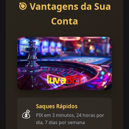
🎯 Vantagens da Sua
Conta
Saques Rápidos
💰
PIX em 3 minutos, 24 horas por
dia, 7 dias por semana