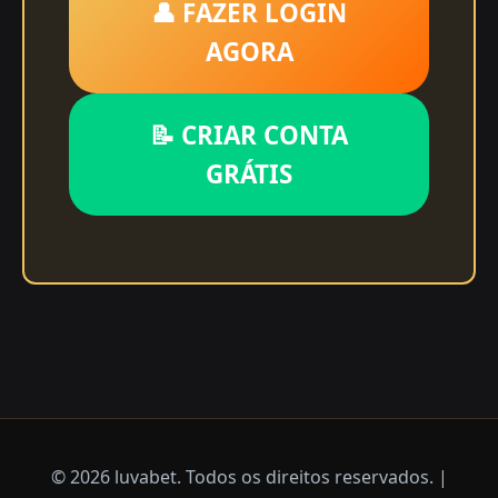
👤 FAZER LOGIN
AGORA
📝 CRIAR CONTA
GRÁTIS
© 2026 luvabet. Todos os direitos reservados. |