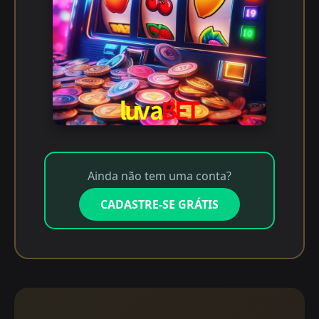
Ainda não tem uma conta?
CADASTRE-SE GRÁTIS