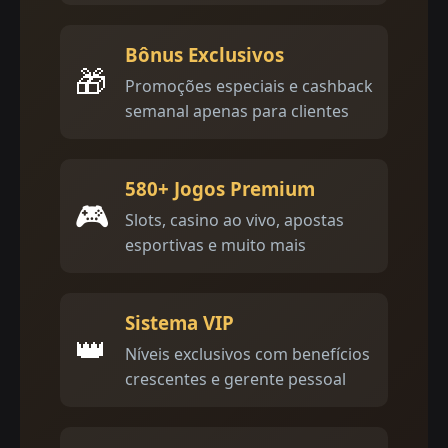
Bônus Exclusivos
🎁
Promoções especiais e cashback
semanal apenas para clientes
580+ Jogos Premium
🎮
Slots, casino ao vivo, apostas
esportivas e muito mais
Sistema VIP
👑
Níveis exclusivos com benefícios
crescentes e gerente pessoal