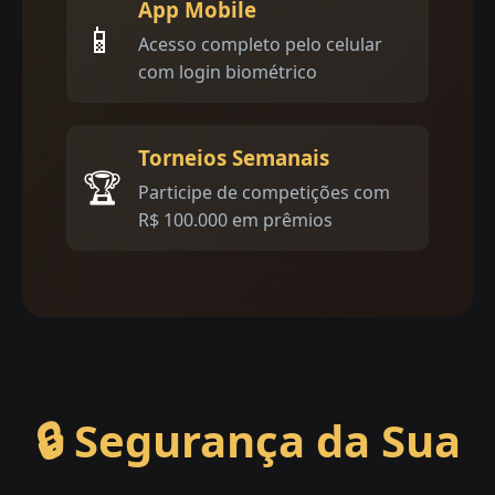
App Mobile
📱
Acesso completo pelo celular
com login biométrico
Torneios Semanais
🏆
Participe de competições com
R$ 100.000 em prêmios
🔒 Segurança da Sua