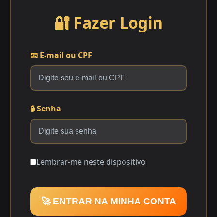
🔐 Fazer Login
📧 E-mail ou CPF
🔒 Senha
Lembrar-me neste dispositivo
🚀 ENTRAR NA MINHA CONTA