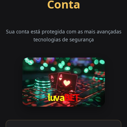
Conta
Sua conta está protegida com as mais avançadas
tecnologias de segurança