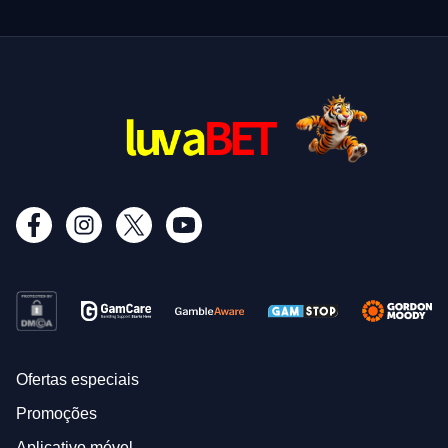
Ofertas especiais
Promoções
Aplicativo móvel