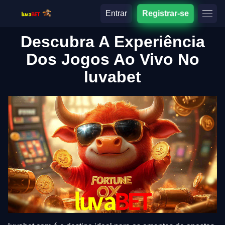
Entrar
Registrar-se
Descubra A Experiência
Dos Jogos Ao Vivo No
luvabet