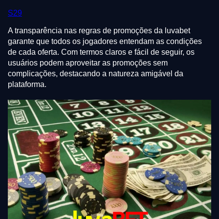
S29
A transparência nas regras de promoções da luvabet
garante que todos os jogadores entendam as condições
de cada oferta. Com termos claros e fácil de seguir, os
usuários podem aproveitar as promoções sem
complicações, destacando a natureza amigável da
plataforma.