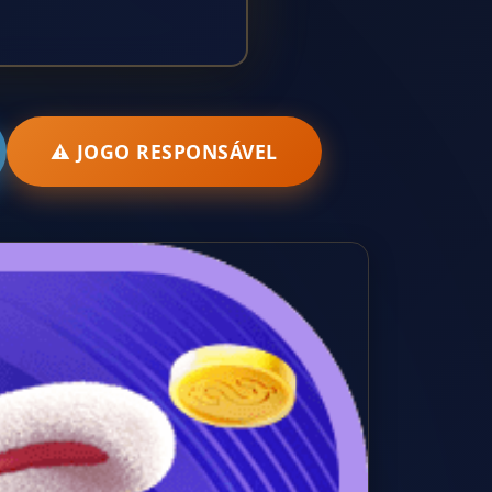
⚠️ JOGO RESPONSÁVEL