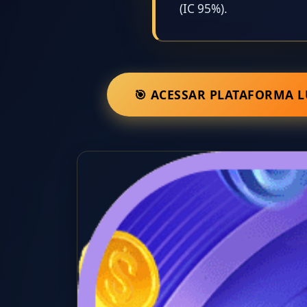
(IC 95%).
🎯 ACESSAR PLATAFORMA 