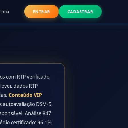
forma
ENTRAR
CADASTRAR
dos com RTP verificado
lover, dados RTP
das.
Conteúdo VIP
s autoavaliação DSM-5,
sponsável. Análise 847
dio certificado: 96.1%