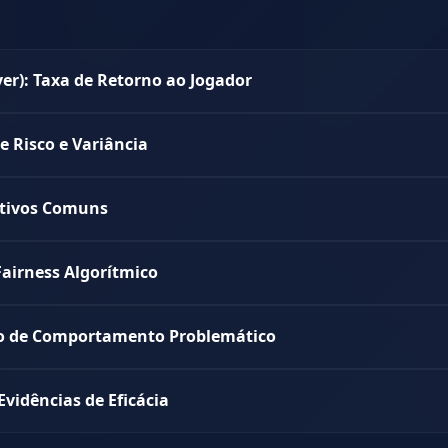
yer): Taxa de Retorno ao Jogador
de Risco e Variância
nitivos Comuns
Fairness Algorítmico
ção de Comportamento Problemático
vidências de Eficácia