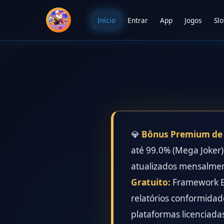
Início
Entrar
App
Jogos
Slo
💎
Bônus Premium de 
até 99.0% (Mega Joker)
atualizados mensalmen
Gratuito:
Framework E-
relatórios conformida
plataformas licenciada