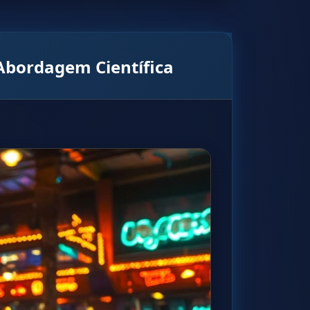
Abordagem Científica